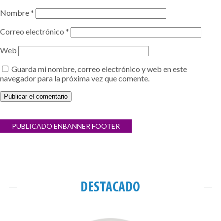
Nombre
*
Correo electrónico
*
Web
Guarda mi nombre, correo electrónico y web en este
navegador para la próxima vez que comente.
Navegación
PUBLICADO EN
BANNER FOOTER
de
entradas
DESTACADO