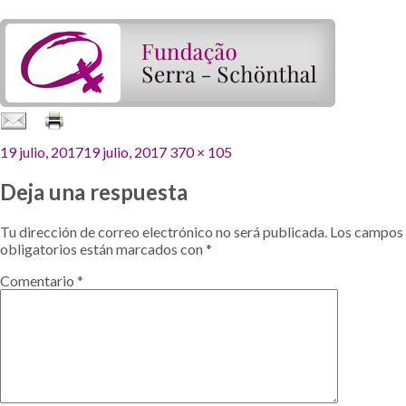
Publicado
Tamaño
19 julio, 2017
19 julio, 2017
370 × 105
el
completo
Deja una respuesta
Tu dirección de correo electrónico no será publicada.
Los campos
obligatorios están marcados con
*
Comentario
*