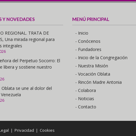
S Y NOVEDADES
MENÚ PRINCIPAL
O REGIONAL. TRATA DE
- Inicio
 Una mirada regional para
- Conócenos
s integrales
- Fundadores
2026
- Inicio de la Congregación
eñora del Perpetuo Socorro: El
- Nuestra Misión
e libera y sostiene nuestro
- Vocación Oblata
026
- Rincón Madre Antonia
 Oblata se une al dolor del
- Colabora
 Venezuela
- Noticias
026
- Contacto
Legal
|
Privacidad
|
Cookies