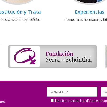
ostitución y Trata
Experiencias
ículos, estudios y noticias
de nuestras hermanas y la
He leído y acepto la
política de priva
ones