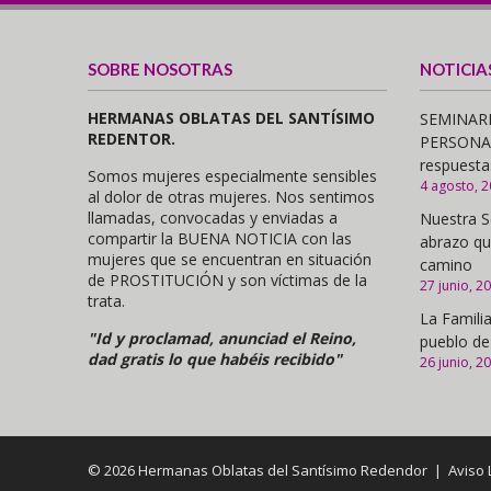
SOBRE NOSOTRAS
NOTICIA
HERMANAS OBLATAS DEL SANTÍSIMO
SEMINARI
REDENTOR.
PERSONAS,
respuesta
Somos mujeres especialmente sensibles
4 agosto, 
al dolor de otras mujeres. Nos sentimos
llamadas, convocadas y enviadas a
Nuestra S
compartir la BUENA NOTICIA con las
abrazo qu
mujeres que se encuentran en situación
camino
de PROSTITUCIÓN y son víctimas de la
27 junio, 2
trata.
La Familia
"Id y proclamad, anunciad el Reino,
pueblo de
dad gratis lo que habéis recibido"
26 junio, 2
© 2026 Hermanas Oblatas del Santísimo Redendor |
Aviso 