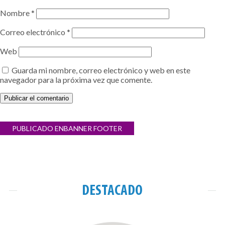
Nombre
*
Correo electrónico
*
Web
Guarda mi nombre, correo electrónico y web en este
navegador para la próxima vez que comente.
Navegación
PUBLICADO EN
BANNER FOOTER
de
entradas
DESTACADO