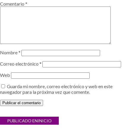
Comentario
*
Nombre
*
Correo electrónico
*
Web
Guarda mi nombre, correo electrónico y web en este
navegador para la próxima vez que comente.
Navegación
PUBLICADO EN
INICIO
de
entradas