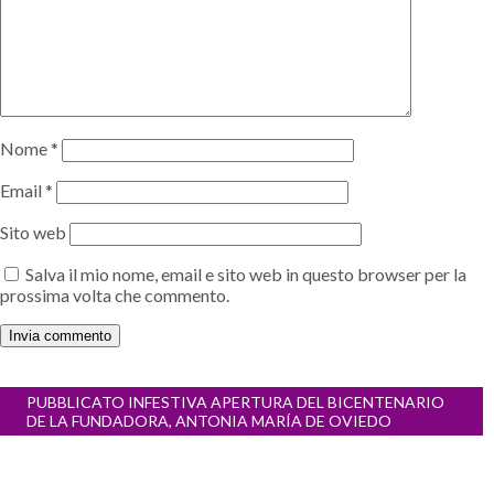
Nome
*
Email
*
Sito web
Salva il mio nome, email e sito web in questo browser per la
prossima volta che commento.
Navigazione
PUBBLICATO IN
FESTIVA APERTURA DEL BICENTENARIO
articoli
DE LA FUNDADORA, ANTONIA MARÍA DE OVIEDO