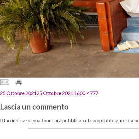
Pubblicato
Dimensione
25 Ottobre 2021
25 Ottobre 2021
1600 × 777
il
reale
Lascia un commento
Il tuo indirizzo email non sarà pubblicato.
I campi obbligatori son