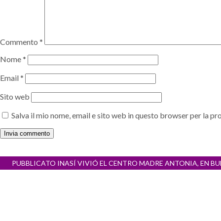
Commento
*
Nome
*
Email
*
Sito web
Salva il mio nome, email e sito web in questo browser per la 
Navigazione
PUBBLICATO IN
ASÍ VIVIÓ EL CENTRO MADRE ANTONIA, EN BU
articoli