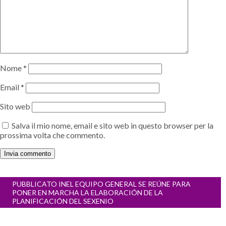
Nome
*
Email
*
Sito web
Salva il mio nome, email e sito web in questo browser per la
prossima volta che commento.
Navigazione
PUBBLICATO IN
EL EQUIPO GENERAL SE REÚNE PARA
articoli
PONER EN MARCHA LA ELABORACIÓN DE LA
PLANIFICACIÓN DEL SEXENIO