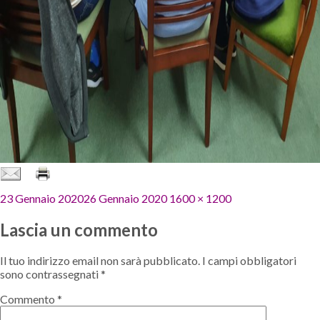
Pubblicato
Dimensione
23 Gennaio 2020
26 Gennaio 2020
1600 × 1200
il
reale
Lascia un commento
Il tuo indirizzo email non sarà pubblicato.
I campi obbligatori
sono contrassegnati
*
Commento
*