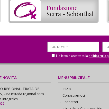
Ho letto e accettato la
politica sulla 
 E NOVITÀ
MENÙ PRINCIPALE
O REGIONAL. TRATA DE
- Inizio
 Una mirada regional para
- Conosciamoci
s integrales
- Fondatori
026
- Inicio de la Congregación