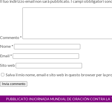
Il tuo indirizzo email non sarà pubblicato.
I campi obbligatori son
Commento
*
Nome
*
Email
*
Sito web
Salva il mio nome, email e sito web in questo browser per la 
Navigazione
PUBBLICATO IN
JORNADA MUNDIAL DE ORACIÓN CONTRA LA TR
articoli