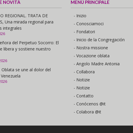
 E NOVITÀ
MENÙ PRINCIPALE
O REGIONAL. TRATA DE
- Inizio
 Una mirada regional para
- Conosciamoci
s integrales
- Fondatori
026
- Inicio de la Congregación
eñora del Perpetuo Socorro: El
- Nostra missione
e libera y sostiene nuestro
- Vocazione oblata
2026
- Angolo Madre Antonia
 Oblata se une al dolor del
- Collabora
 Venezuela
- Notizie
2026
- Notizie
- Contatto
- Conócenos @it
- Colabora @it