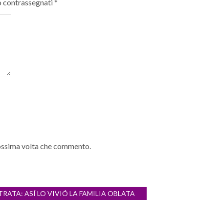
o contrassegnati
*
prossima volta che commento.
ATA: ASÍ LO VIVIÓ LA FAMILIA OBLATA