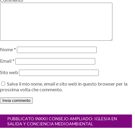
Nome
*
Email
*
Sito web
Salva il mio nome, email e sito web in questo browser per la
prossima volta che commento.
Navigazione
PUBBLICATO IN
XXII CONSEJO AMPLIADO: IGLESIA EN
articoli
SALIDA Y CONCIENCIA MEDIOAMBIENTAL