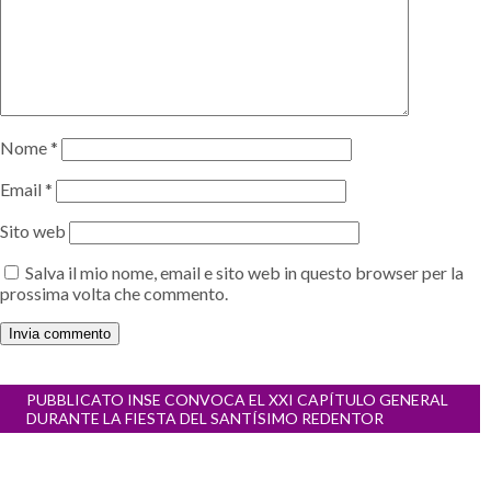
Nome
*
Email
*
Sito web
Salva il mio nome, email e sito web in questo browser per la
prossima volta che commento.
Navigazione
PUBBLICATO IN
SE CONVOCA EL XXI CAPÍTULO GENERAL
articoli
DURANTE LA FIESTA DEL SANTÍSIMO REDENTOR