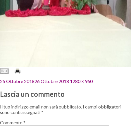
Pubblicato
Dimensione
25 Ottobre 2018
26 Ottobre 2018
1280 × 960
il
reale
Lascia un commento
Il tuo indirizzo email non sarà pubblicato.
I campi obbligatori
sono contrassegnati
*
Commento
*