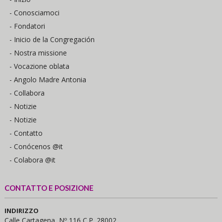
- Conosciamoci
- Fondatori
- Inicio de la Congregación
- Nostra missione
- Vocazione oblata
- Angolo Madre Antonia
- Collabora
- Notizie
- Notizie
- Contatto
- Conócenos @it
- Colabora @it
CONTATTO E POSIZIONE
INDIRIZZO
Calle Cartagena, Nº 116 C.P. 28002