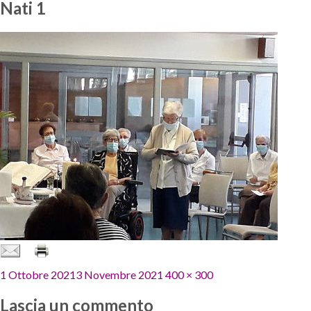
Nati 1
Pubblicato
Dimensione
1 Ottobre 2021
3 Novembre 2021
400 × 300
il
reale
Lascia un commento