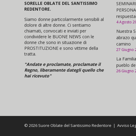
SORELLE OBLATE DEL SANTISSIMO
SEMINARI
REDENTORE.
PERSONAS,
respuesta
Siamo donne particolarmente sensibili al
4 Agosto 2
dolore di altre donne. Ci sentiamo
chiamati, convocati e inviati per
Nuestra S
condividere le BUONE NEWS con le
abrazo qu
donne che sono in situazione di
camino
PROSTITUZIONE e sono vittime della
27 Giugno 
tratta.
La Familia
"Andate e proclamate, proclamate il
pueblo de
Regno, liberamente dategli quello che
26 Giugno 
hai ricevuto"
© 2026 Suore Oblate del Santissimo Redentore |
Avviso Le