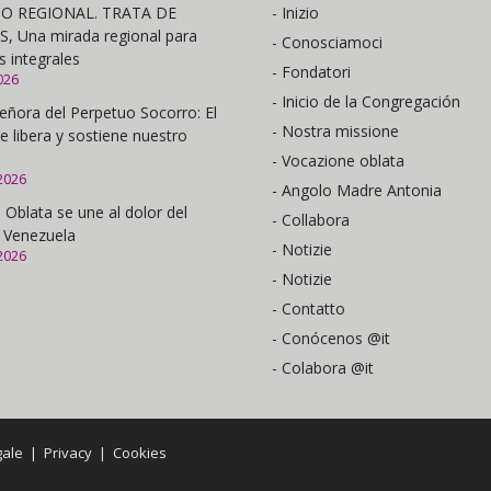
O REGIONAL. TRATA DE
- Inizio
 Una mirada regional para
- Conosciamoci
s integrales
- Fondatori
026
- Inicio de la Congregación
eñora del Perpetuo Socorro: El
- Nostra missione
e libera y sostiene nuestro
- Vocazione oblata
2026
- Angolo Madre Antonia
 Oblata se une al dolor del
- Collabora
 Venezuela
- Notizie
2026
- Notizie
- Contatto
- Conócenos @it
- Colabora @it
gale
|
Privacy
|
Cookies