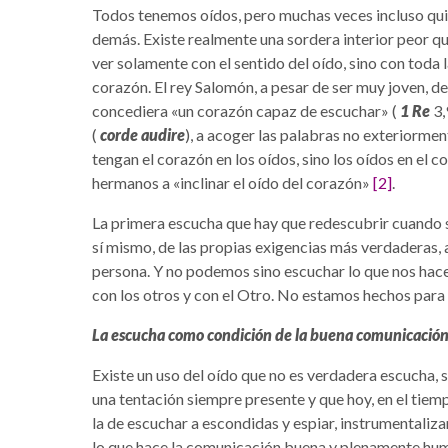
Todos tenemos oídos, pero muchas veces incluso quie
demás. Existe realmente una sordera interior peor que
ver solamente con el sentido del oído, sino con toda 
corazón. El rey Salomón, a pesar de ser muy joven, d
concediera «un corazón capaz de escuchar» (
1 Re
3,
(
corde audire
), a acoger las palabras no exteriormen
tengan el corazón en los oídos, sino los oídos en el 
hermanos a «inclinar el oído del corazón»
[2]
.
La primera escucha que hay que redescubrir cuando 
sí mismo, de las propias exigencias más verdaderas, a
persona. Y no podemos sino escuchar lo que nos hace 
con los otros y con el Otro. No estamos hechos para 
La escucha como condición de la buena comunicació
Existe un uso del oído que no es verdadera escucha, s
una tentación siempre presente y que hoy, en el tiem
la de escuchar a escondidas y espiar, instrumentaliza
lo que hace la comunicación buena y plenamente hu