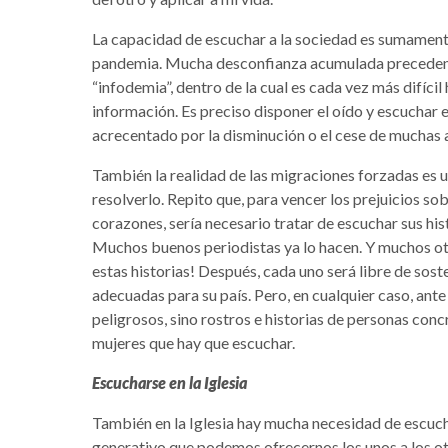
La capacidad de escuchar a la sociedad es sumamente
pandemia. Mucha desconfianza acumulada precedente
“infodemia”, dentro de la cual es cada vez más difícil
información. Es preciso disponer el oído y escuchar 
acrecentado por la disminución o el cese de muchas
También la realidad de las migraciones forzadas es u
resolverlo. Repito que, para vencer los prejuicios so
corazones, sería necesario tratar de escuchar sus hist
Muchos buenos periodistas ya lo hacen. Y muchos ot
estas historias! Después, cada uno será libre de sost
adecuadas para su país. Pero, en cualquier caso, ant
peligrosos, sino rostros e historias de personas con
mujeres que hay que escuchar.
Escucharse en la Iglesia
También en la Iglesia hay mucha necesidad de escuch
generativo que podemos ofrecernos los unos a los otr