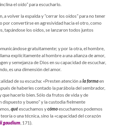
inclina el oído” para escucharlo.
n, a volver la espalda y “cerrar los oídos” para no tener
 por convertirse en agresividad hacia el otro, como
s, tapándose los oídos, se lanzaron todos juntos
comunicándose gratuitamente; y por la otra, el hombre,
r llama explícitamente al hombre a una alianza de amor,
magen y semejanza de Dios en su capacidad de escuchar,
ondo, es una dimensión del amor.
 calidad de su escucha: «Presten atención a
la forma
en
spués de haberles contado la parábola del sembrador,
 que hacerlo bien. Sólo da frutos de vida y de
n dispuesto y bueno” y la custodia fielmente
amos,
qué
escuchamos y
cómo
escuchamos podemos
 teoría o una técnica, sino la «capacidad del corazón
ii gaudium
, 171).