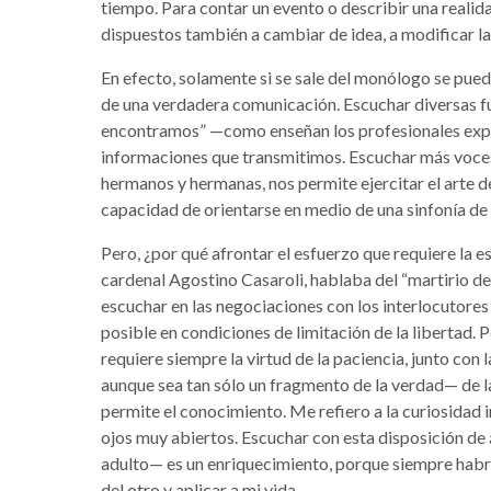
tiempo. Para contar un evento o describir una realid
dispuestos también a cambiar de idea, a modificar la
En efecto, solamente si se sale del monólogo se pued
de una verdadera comunicación. Escuchar diversas f
encontramos” —como enseñan los profesionales exper
informaciones que transmitimos. Escuchar más voces
hermanos y hermanas, nos permite ejercitar el arte 
capacidad de orientarse en medio de una sinfonía de
Pero, ¿por qué afrontar el esfuerzo que requiere la e
cardenal Agostino Casaroli, hablaba del “martirio de 
escuchar en las negociaciones con los interlocutores 
posible en condiciones de limitación de la libertad. 
requiere siempre la virtud de la paciencia, junto con
aunque sea tan sólo un fragmento de la verdad— de 
permite el conocimiento. Me refiero a la curiosidad i
ojos muy abiertos. Escuchar con esta disposición de
adulto— es un enriquecimiento, porque siempre habr
del otro y aplicar a mi vida.