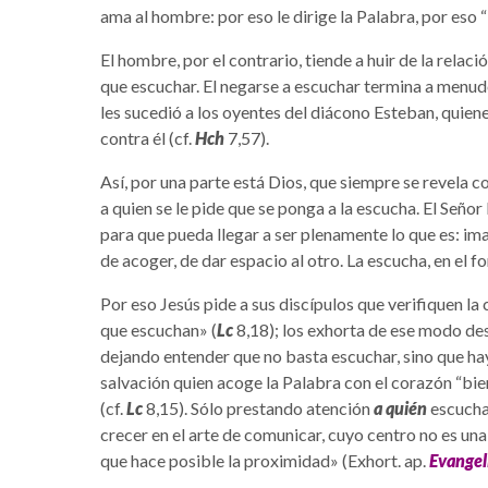
ama al hombre: por eso le dirige la Palabra, por eso “
El hombre, por el contrario, tiende a huir de la relació
que escuchar. El negarse a escuchar termina a menudo
les sucedió a los oyentes del diácono Esteban, quiene
contra él (cf.
Hch
7,57).
Así, por una parte está Dios, que siempre se revela 
a quien se le pide que se ponga a la escucha. El Seño
para que pueda llegar a ser plenamente lo que es: i
de acoger, de dar espacio al otro. La escucha, en el f
Por eso Jesús pide a sus discípulos que verifiquen la
que escuchan» (
Lc
8,18); los exhorta de ese modo de
dejando entender que no basta escuchar, sino que hay
salvación quien acoge la Palabra con el corazón “bie
(cf.
Lc
8,15). Sólo prestando atención
a quién
escuch
crecer en el arte de comunicar, cuyo centro no es una
que hace posible la proximidad» (Exhort. ap.
Evangel