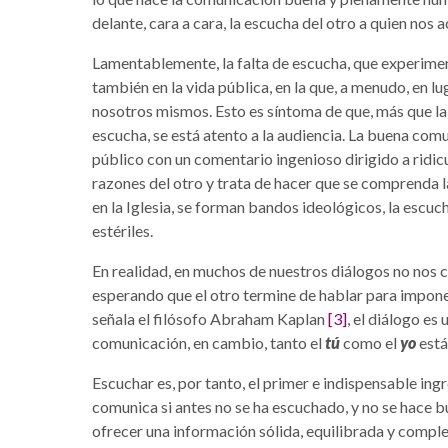
delante, cara a cara, la escucha del otro a quien nos
Lamentablemente, la falta de escucha, que experimen
también en la vida pública, en la que, a menudo, en lu
nosotros mismos. Esto es síntoma de que, más que la 
escucha, se está atento a la audiencia. La buena comu
público con un comentario ingenioso dirigido a ridicul
razones del otro y trata de hacer que se comprenda l
en la Iglesia, se forman bandos ideológicos, la escu
estériles.
En realidad, en muchos de nuestros diálogos no no
esperando que el otro termine de hablar para imponer
señala el filósofo Abraham Kaplan
[3]
, el diálogo es
comunicación, en cambio, tanto el
tú
como el
yo
están
Escuchar es, por tanto, el primer e indispensable in
comunica si antes no se ha escuchado, y no se hace b
ofrecer una información sólida, equilibrada y compl