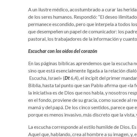
A un ilustre médico, acostumbrado a curar las herida
de los seres humanos. Respondió: “El deseo ilimitad
permanece escondido, pero que interpela a todos los
que desempeñen un papel de comunicador: los padres 
pastoral, los trabajadores de la información y cuantos
Escuchar con los oídos del corazón
En las páginas bíblicas aprendemos que la escucha no
sino que está esencialmente ligada a la relación dial
Escucha, Israel» (
Dt
6,4), el íncipit del primer mand
Biblia, hasta tal punto que san Pablo afirma que «la f
la iniciativa es de Dios que nos habla, y nosotros 
en el fondo, proviene de su gracia, como sucede al re
mamá y del papá. De los cinco sentidos, parece que el
porque es menos invasivo, más discreto que la vista, 
La escucha corresponde al estilo humilde de Dios. E
Aquel que, hablando, crea al hombre a su imagen, y, 