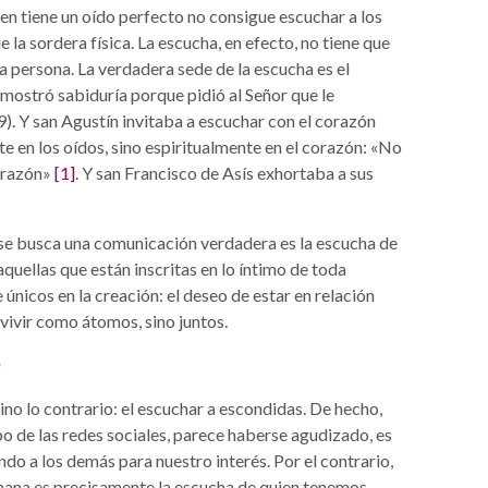
n tiene un oído perfecto no consigue escuchar a los
 la sordera física. La escucha, en efecto, no tiene que
la persona. La verdadera sede de la escucha es el
emostró sabiduría porque pidió al Señor que le
9). Y san Agustín invitaba a escuchar con el corazón
te en los oídos, sino espiritualmente en el corazón: «No
corazón»
[1]
. Y san Francisco de Asís exhortaba a sus
se busca una comunicación verdadera es la escucha de
quellas que están inscritas en lo íntimo de toda
únicos en la creación: el deseo de estar en relación
vivir como átomos, sino juntos.
n
ino lo contrario: el escuchar a escondidas. De hecho,
po de las redes sociales, parece haberse agudizado, es
ndo a los demás para nuestro interés. Por el contrario,
mana es precisamente la escucha de quien tenemos