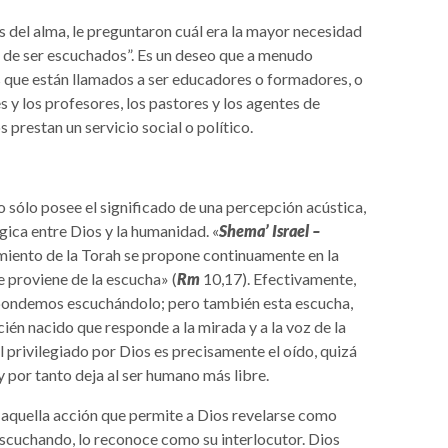
s del alma, le preguntaron cuál era la mayor necesidad
o de ser escuchados”. Es un deseo que a menudo
 que están llamados a ser educadores o formadores, o
y los profesores, los pastores y los agentes de
 prestan un servicio social o político.
 sólo posee el significado de una percepción acústica,
ógica entre Dios y la humanidad. «
Shema’ Israel –
amiento de la Torah se propone continuamente en la
e proviene de la escucha» (
Rm
10,17). Efectivamente,
respondemos escuchándolo; pero también esta escucha,
cién nacido que responde a la mirada y a la voz de la
 privilegiado por Dios es precisamente el oído, quizá
y por tanto deja al ser humano más libre.
s aquella acción que permite a Dios revelarse como
escuchando, lo reconoce como su interlocutor. Dios