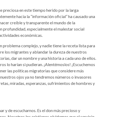
 preciosa en este tiempo herido por la larga
mente hacia la “información oficial” ha causado una
 hacer creíble y transparente el mundo de la
en profundidad, especialmente el malestar social
 actividades económicas.
n problema complejo, y nadie tiene la receta lista para
bre los migrantes y ablandar la dureza de nuestros
orias, dar un nombre y una historia a cada uno de ellos.
ros lo harían si pudieran. ¡Alentémoslos! ¡Escuchemos
ener las políticas migratorias que considere más
e nuestros ojos ya no tendremos números o invasores
cretas, miradas, esperanzas, sufrimientos de hombres y
ar y de escucharnos. Es el don más precioso y
os. Nosotros los cristianos olvidamos que el servicio