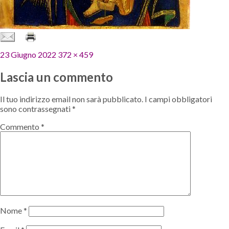
Pubblicato
Dimensione
23 Giugno 2022
372 × 459
il
reale
Lascia un commento
Il tuo indirizzo email non sarà pubblicato.
I campi obbligatori
sono contrassegnati
*
Commento
*
Nome
*