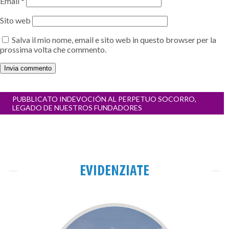
Email
*
Sito web
Salva il mio nome, email e sito web in questo browser per la
prossima volta che commento.
Navigazione
PUBBLICATO IN
DEVOCIÓN AL PERPETUO SOCORRO,
articoli
LEGADO DE NUESTROS FUNDADORES
EVIDENZIATE