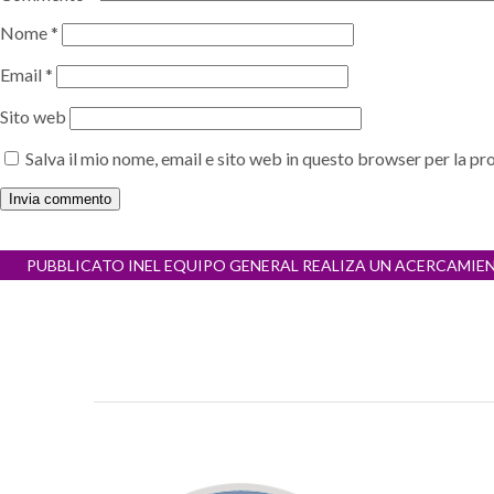
Nome
*
Email
*
Sito web
Salva il mio nome, email e sito web in questo browser per la 
Navigazione
PUBBLICATO IN
EL EQUIPO GENERAL REALIZA UN ACERCAMIE
articoli