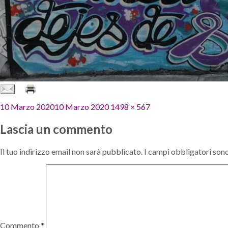
Pubblicato
Dimensione
10 Marzo 2020
10 Marzo 2020
1498 × 567
il
reale
Lascia un commento
Il tuo indirizzo email non sarà pubblicato.
I campi obbligatori son
Commento
*