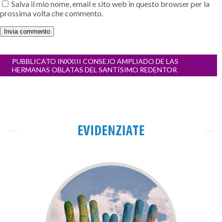
Salva il mio nome, email e sito web in questo browser per la
prossima volta che commento.
Navigazione
PUBBLICATO IN
XXIII CONSEJO AMPLIADO DE LAS
articoli
HERMANAS OBLATAS DEL SANTÍSIMO REDENTOR
EVIDENZIATE