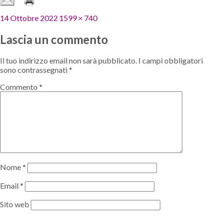
Pubblicato
Dimensione
14 Ottobre 2022
1599 × 740
il
reale
Lascia un commento
Il tuo indirizzo email non sarà pubblicato.
I campi obbligatori
sono contrassegnati
*
Commento
*
Nome
*
Email
*
Sito web