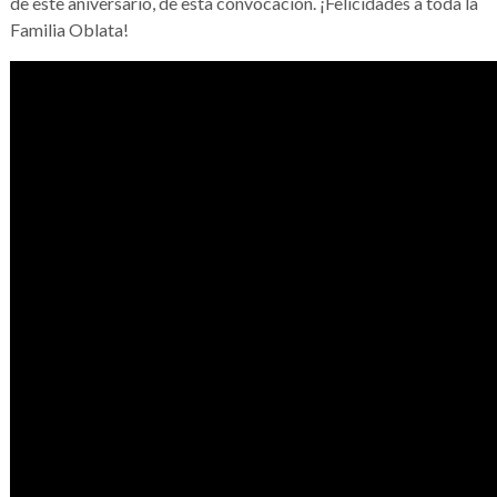
de este aniversario, de esta convocación. ¡Felicidades a toda la
Familia Oblata!