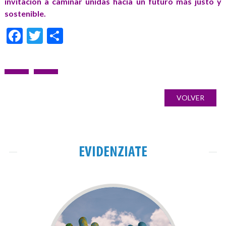
invitación a caminar unidas hacia un futuro más justo y
sostenible.
Facebook
Twitter
Condividi
Navigazione
ARTICOLO
ARTICOLO
Galería
articoli
PRECEDENTE:
SUCCESSIVO:
de
VOLVER
imágenes
EVIDENZIATE