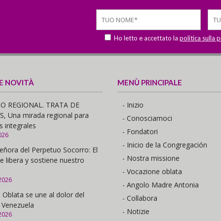
Ho letto e accettato la
politica sulla 
 E NOVITÀ
MENÙ PRINCIPALE
O REGIONAL. TRATA DE
- Inizio
 Una mirada regional para
- Conosciamoci
s integrales
- Fondatori
026
- Inicio de la Congregación
eñora del Perpetuo Socorro: El
- Nostra missione
e libera y sostiene nuestro
- Vocazione oblata
2026
- Angolo Madre Antonia
 Oblata se une al dolor del
- Collabora
 Venezuela
- Notizie
2026