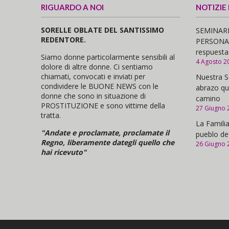
RIGUARDO A NOI
NOTIZIE
SORELLE OBLATE DEL SANTISSIMO
SEMINARI
REDENTORE.
PERSONAS,
respuesta
Siamo donne particolarmente sensibili al
4 Agosto 2
dolore di altre donne. Ci sentiamo
chiamati, convocati e inviati per
Nuestra S
condividere le BUONE NEWS con le
abrazo qu
donne che sono in situazione di
camino
PROSTITUZIONE e sono vittime della
27 Giugno 
tratta.
La Familia
"Andate e proclamate, proclamate il
pueblo de
Regno, liberamente dategli quello che
26 Giugno 
hai ricevuto"