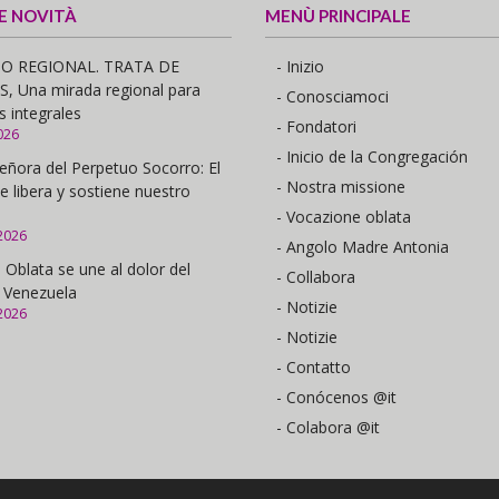
 E NOVITÀ
MENÙ PRINCIPALE
O REGIONAL. TRATA DE
- Inizio
 Una mirada regional para
- Conosciamoci
s integrales
- Fondatori
026
- Inicio de la Congregación
eñora del Perpetuo Socorro: El
- Nostra missione
e libera y sostiene nuestro
- Vocazione oblata
2026
- Angolo Madre Antonia
 Oblata se une al dolor del
- Collabora
 Venezuela
- Notizie
2026
- Notizie
- Contatto
- Conócenos @it
- Colabora @it