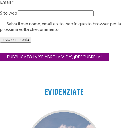
Email
*
Sito web
Salva il mio nome, email e sito web in questo browser per la
prossima volta che commento.
Navigazione
PUBBLICATO IN
“SE ABRE LA VIDA”, ¡DESCÚBRELA!
articoli
EVIDENZIATE