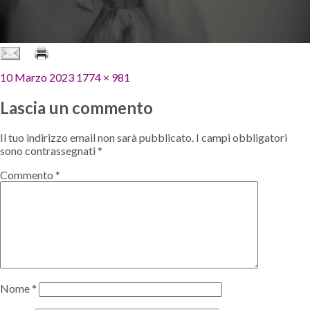
Pubblicato
Dimensione
10 Marzo 2023
1774 × 981
il
reale
Lascia un commento
Il tuo indirizzo email non sarà pubblicato.
I campi obbligatori
sono contrassegnati
*
Commento
*
Nome
*