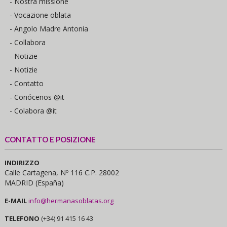
- Nostra missione
- Vocazione oblata
- Angolo Madre Antonia
- Collabora
- Notizie
- Notizie
- Contatto
- Conócenos @it
- Colabora @it
CONTATTO E POSIZIONE
INDIRIZZO
Calle Cartagena, Nº 116 C.P. 28002
MADRID (España)
E-MAIL
info@hermanasoblatas.org
TELEFONO
(+34) 91 415 16 43