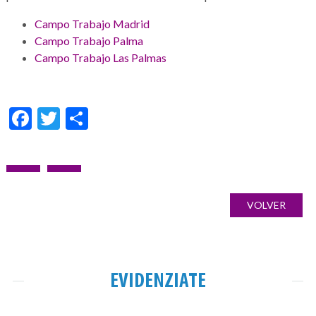
Campo Trabajo Madrid
Campo Trabajo Palma
Campo Trabajo Las Palmas
Facebook
Twitter
Condividi
Navigazione
ARTICOLO
ARTICOLO
Galería
articoli
PRECEDENTE:
SUCCESSIVO:
de
VOLVER
imágenes
EVIDENZIATE