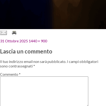
Pubblicato
Dimensione
31 Ottobre 2025
1440 × 900
il
reale
Lascia un commento
Il tuo indirizzo email non sarà pubblicato.
I campi obbligatori
sono contrassegnati
*
Commento
*