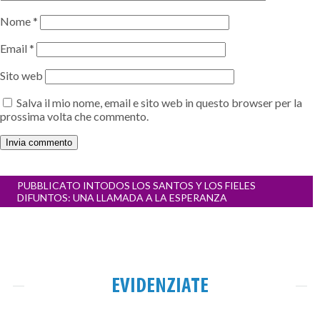
Nome
*
Email
*
Sito web
Salva il mio nome, email e sito web in questo browser per la
prossima volta che commento.
Navigazione
PUBBLICATO IN
TODOS LOS SANTOS Y LOS FIELES
articoli
DIFUNTOS: UNA LLAMADA A LA ESPERANZA
EVIDENZIATE