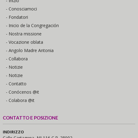
- Inizio
- Conosciamoci
- Fondatori
- Inicio de la Congregación
- Nostra missione
- Vocazione oblata
- Angolo Madre Antonia
- Collabora
- Notizie
- Notizie
- Contatto
- Conócenos @it
- Colabora @it
CONTATTO E POSIZIONE
INDIRIZZO
Calle Cartagena, Nº 116 C.P. 28002