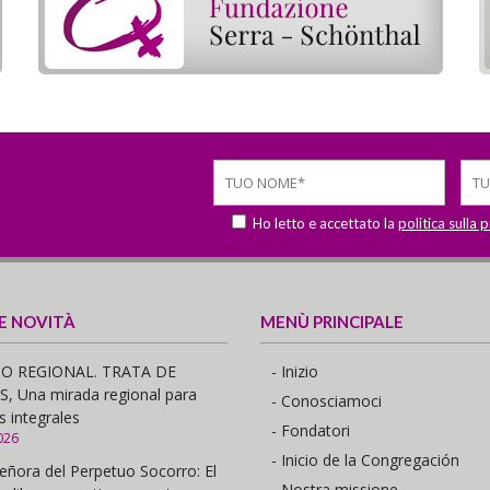
Ho letto e accettato la
politica sulla 
 E NOVITÀ
MENÙ PRINCIPALE
O REGIONAL. TRATA DE
- Inizio
 Una mirada regional para
- Conosciamoci
s integrales
- Fondatori
026
- Inicio de la Congregación
eñora del Perpetuo Socorro: El
- Nostra missione