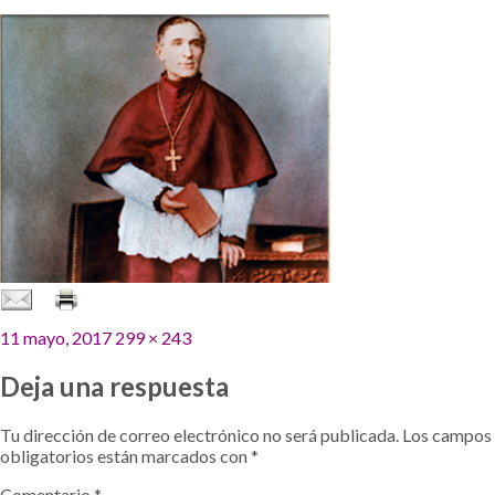
Publicado
Tamaño
11 mayo, 2017
299 × 243
el
completo
Deja una respuesta
Tu dirección de correo electrónico no será publicada.
Los campos
obligatorios están marcados con
*
Comentario
*