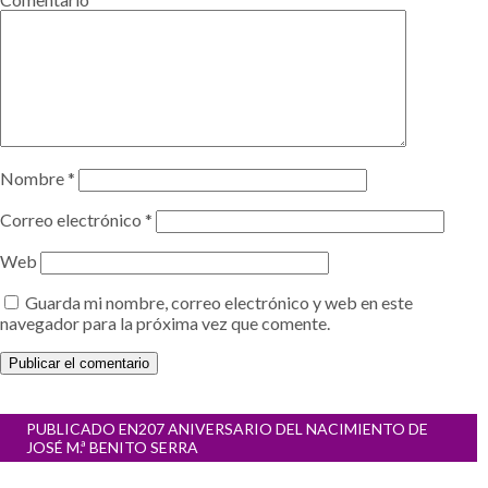
Nombre
*
Correo electrónico
*
Web
Guarda mi nombre, correo electrónico y web en este
navegador para la próxima vez que comente.
Navegación
PUBLICADO EN
207 ANIVERSARIO DEL NACIMIENTO DE
de
JOSÉ M.ª BENITO SERRA
entradas