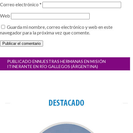
Correo electrónico
*
Web
Guarda mi nombre, correo electrónico y web en este
navegador para la próxima vez que comente.
Navegación
PUBLICADO EN
NUESTRAS HERMANAS EN MISIÓN
de
ITINERANTE EN RÍO GALLEGOS (ÁRGENTINA)
entradas
DESTACADO