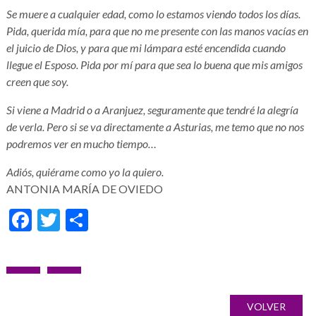
Se muere a cualquier edad, como lo estamos viendo todos los días.
Pida, querida mía, para que no me presente con las manos vacías en
el juicio de Dios, y para que mi lámpara esté encendida cuando
llegue el Esposo. Pida por mí para que sea lo buena que mis amigos
creen que soy.
Si viene a Madrid o a Aranjuez, seguramente que tendré la alegría
de verla. Pero si se va directamente a Asturias, me temo que no nos
podremos ver en mucho tiempo…
Adiós, quiérame como yo la quiero.
ANTONIA MARÍA DE OVIEDO
Facebook
Twitter
Compartir
Navegación
NOTICIA
SIGUIENTE
Galería
de
ANTERIOR
NOTICIA
de
VOLVER
entradas
imágenes