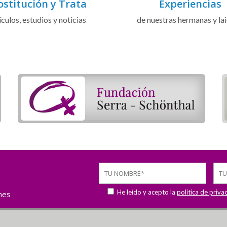
ostitución y Trata
Experiencias
ículos, estudios y noticias
de nuestras hermanas y la
He leído y acepto la
política de priva
ones