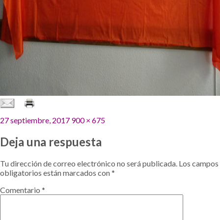
Publicado
Tamaño
27 septiembre, 2017
900 × 675
el
completo
Deja una respuesta
Tu dirección de correo electrónico no será publicada.
Los campos
obligatorios están marcados con
*
Comentario
*