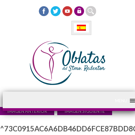
MENU
IMAGEN ANTERIOR
IMAGEN SIGUIENTE
^73C0915AC6A6DB46DD6FCE87BDD8C5A