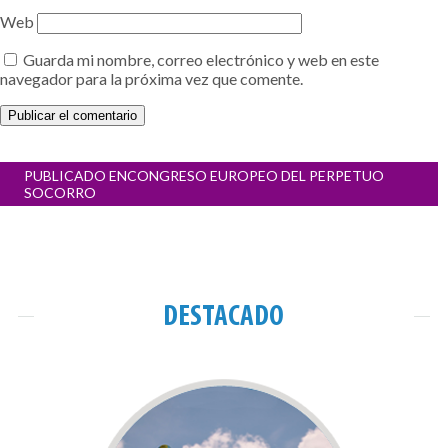
Web
Guarda mi nombre, correo electrónico y web en este
navegador para la próxima vez que comente.
Navegación
PUBLICADO EN
CONGRESO EUROPEO DEL PERPETUO
de
SOCORRO
entradas
DESTACADO