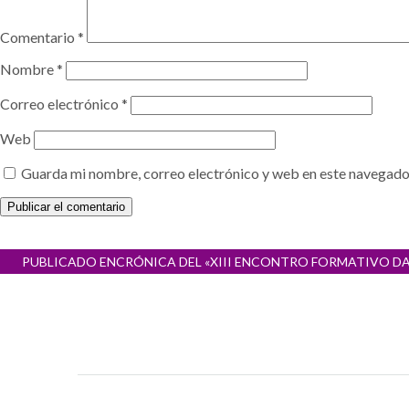
Comentario
*
Nombre
*
Correo electrónico
*
Web
Guarda mi nombre, correo electrónico y web en este navegado
Navegación
PUBLICADO EN
CRÓNICA DEL «XIII ENCONTRO FORMATIVO DA
de
entradas