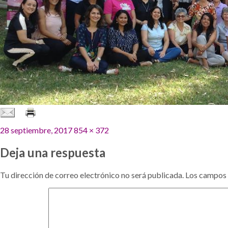
Publicado
Tamaño
28 septiembre, 2017
854 × 372
el
completo
Deja una respuesta
Tu dirección de correo electrónico no será publicada.
Los campos 