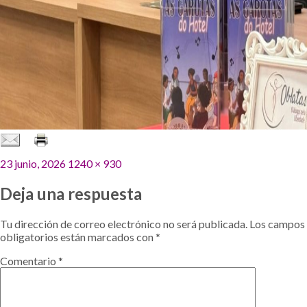
Publicado
Tamaño
23 junio, 2026
1240 × 930
el
completo
Deja una respuesta
Tu dirección de correo electrónico no será publicada.
Los campos
obligatorios están marcados con
*
Comentario
*