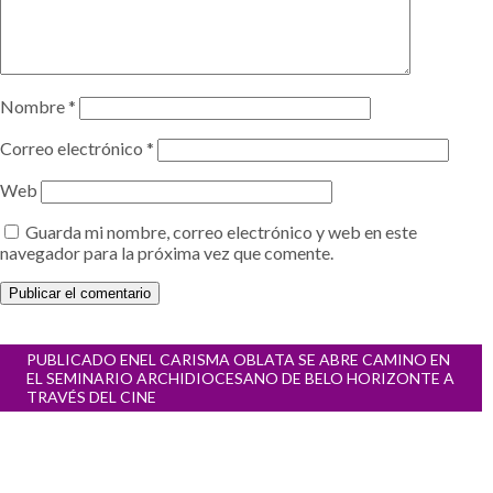
Nombre
*
Correo electrónico
*
Web
Guarda mi nombre, correo electrónico y web en este
navegador para la próxima vez que comente.
Navegación
PUBLICADO EN
EL CARISMA OBLATA SE ABRE CAMINO EN
de
EL SEMINARIO ARCHIDIOCESANO DE BELO HORIZONTE A
entradas
TRAVÉS DEL CINE