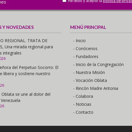
He leído y acepto la
política de priva
ones
S Y NOVEDADES
MENÚ PRINCIPAL
O REGIONAL. TRATA DE
- Inicio
 Una mirada regional para
- Conócenos
s integrales
- Fundadores
2026
- Inicio de la Congregación
eñora del Perpetuo Socorro: El
- Nuestra Misión
e libera y sostiene nuestro
- Vocación Oblata
026
- Rincón Madre Antonia
 Oblata se une al dolor del
- Colabora
 Venezuela
- Noticias
026
- Contacto