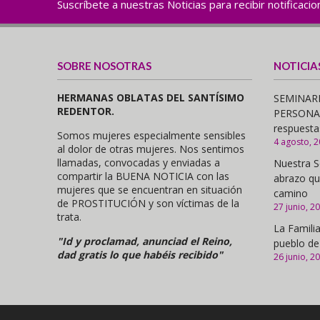
Suscríbete a nuestras Noticias para recibir notificaci
SOBRE NOSOTRAS
NOTICIA
HERMANAS OBLATAS DEL SANTÍSIMO
SEMINARI
REDENTOR.
PERSONAS,
respuesta
Somos mujeres especialmente sensibles
4 agosto, 
al dolor de otras mujeres. Nos sentimos
llamadas, convocadas y enviadas a
Nuestra S
compartir la BUENA NOTICIA con las
abrazo qu
mujeres que se encuentran en situación
camino
de PROSTITUCIÓN y son víctimas de la
27 junio, 2
trata.
La Familia
"Id y proclamad, anunciad el Reino,
pueblo de
dad gratis lo que habéis recibido"
26 junio, 2