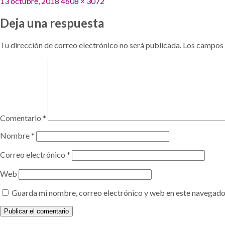
Publicado
Tamaño
13 octubre, 2018
4608 × 3072
el
completo
Deja una respuesta
Tu dirección de correo electrónico no será publicada.
Los campos 
Comentario
*
Nombre
*
Correo electrónico
*
Web
Guarda mi nombre, correo electrónico y web en este navegado