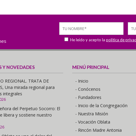
He leído y acepto la
política de priva
ones
S Y NOVEDADES
MENÚ PRINCIPAL
O REGIONAL. TRATA DE
- Inicio
 Una mirada regional para
- Conócenos
s integrales
- Fundadores
2026
- Inicio de la Congregación
eñora del Perpetuo Socorro: El
- Nuestra Misión
e libera y sostiene nuestro
- Vocación Oblata
026
- Rincón Madre Antonia