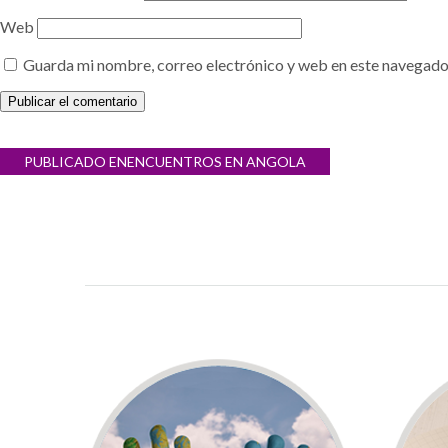
Web
Guarda mi nombre, correo electrónico y web en este navegado
Navegación
PUBLICADO EN
ENCUENTROS EN ANGOLA
de
entradas