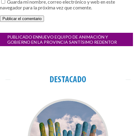
Guarda mi nombre, correo electrónico y web en este
navegador para la próxima vez que comente.
Navegación
PUBLICADO EN
NUEVO EQUIPO DE ANIMACIÓN Y
de
GOBIERNO EN LA PROVINCIA SANTÍSIMO REDENTOR
entradas
DESTACADO