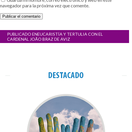
navegador para la próxima vez que comente.
Navegación
PUBLICADO EN
EUCARISTÍA Y TERTULIA CON EL
de
CARDENAL JOÃO BRAZ DE AVIZ
entradas
DESTACADO