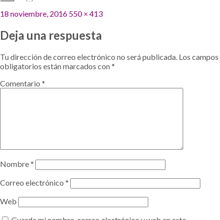
Publicado
Tamaño
18 noviembre, 2016
550 × 413
el
completo
Deja una respuesta
Tu dirección de correo electrónico no será publicada.
Los campos
obligatorios están marcados con
*
Comentario
*
Nombre
*
Correo electrónico
*
Web
Guarda mi nombre, correo electrónico y web en este