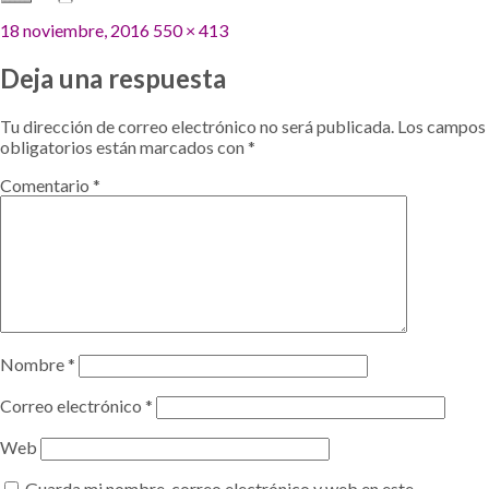
Publicado
Tamaño
18 noviembre, 2016
550 × 413
el
completo
Deja una respuesta
Tu dirección de correo electrónico no será publicada.
Los campos
obligatorios están marcados con
*
Comentario
*
Nombre
*
Correo electrónico
*
Web
Guarda mi nombre, correo electrónico y web en este