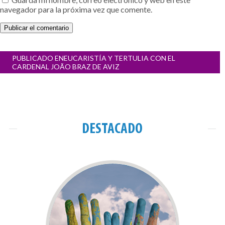
navegador para la próxima vez que comente.
Navegación
PUBLICADO EN
EUCARISTÍA Y TERTULIA CON EL
de
CARDENAL JOÃO BRAZ DE AVIZ
entradas
DESTACADO