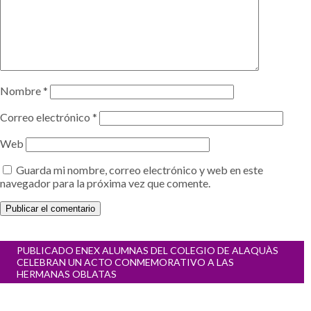
Nombre
*
Correo electrónico
*
Web
Guarda mi nombre, correo electrónico y web en este
navegador para la próxima vez que comente.
Navegación
PUBLICADO EN
EX ALUMNAS DEL COLEGIO DE ALAQUÀS
de
CELEBRAN UN ACTO CONMEMORATIVO A LAS
entradas
HERMANAS OBLATAS