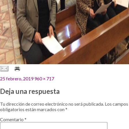
Publicado
Tamaño
25 febrero, 2019
960 × 717
el
completo
Deja una respuesta
Tu dirección de correo electrónico no será publicada.
Los campos
obligatorios están marcados con
*
Comentario
*