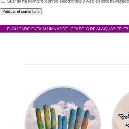
Guarda mi nombre, correo electrónico y web en este navegado
Navegación
PUBLICADO EN
EX ALUMNAS DEL COLEGIO DE ALAQUÀS CEL
de
entradas