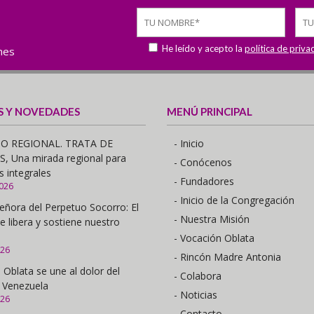
He leído y acepto la
política de priva
ones
S Y NOVEDADES
MENÚ PRINCIPAL
O REGIONAL. TRATA DE
- Inicio
 Una mirada regional para
- Conócenos
s integrales
- Fundadores
2026
- Inicio de la Congregación
eñora del Perpetuo Socorro: El
- Nuestra Misión
e libera y sostiene nuestro
- Vocación Oblata
026
- Rincón Madre Antonia
 Oblata se une al dolor del
- Colabora
 Venezuela
- Noticias
026
- Contacto