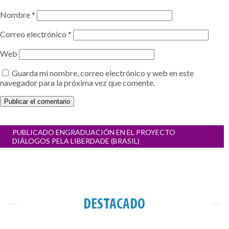
Nombre
*
Correo electrónico
*
Web
Guarda mi nombre, correo electrónico y web en este
navegador para la próxima vez que comente.
Navegación
PUBLICADO EN
GRADUACIÓN EN EL PROYECTO
de
DIÁLOGOS PELA LIBERDADE (BRASIL)
entradas
DESTACADO