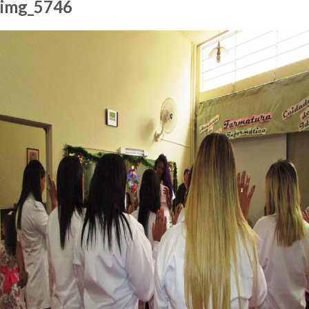
img_5746