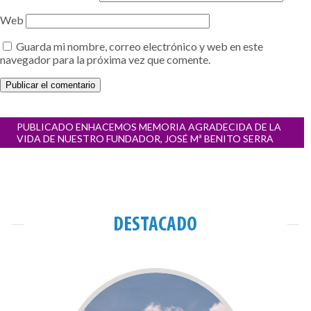
Web
Guarda mi nombre, correo electrónico y web en este
navegador para la próxima vez que comente.
Navegación
PUBLICADO EN
HACEMOS MEMORIA AGRADECIDA DE LA
de
VIDA DE NUESTRO FUNDADOR, JOSÉ Mª BENITO SERRA
entradas
DESTACADO