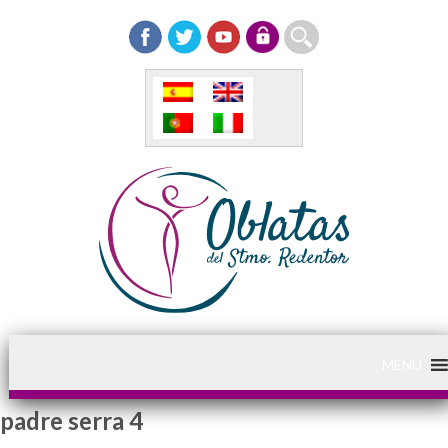
MENU
padre serra 4