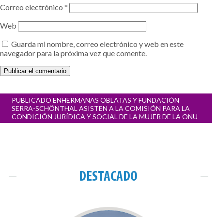
Correo electrónico
*
Web
Guarda mi nombre, correo electrónico y web en este
navegador para la próxima vez que comente.
Navegación
PUBLICADO EN
HERMANAS OBLATAS Y FUNDACIÓN
de
SERRA-SCHÖNTHAL ASISTEN A LA COMISIÓN PARA LA
entradas
CONDICIÓN JURÍDICA Y SOCIAL DE LA MUJER DE LA ONU
DESTACADO