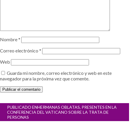
Nombre
*
Correo electrónico
*
Web
Guarda mi nombre, correo electrónico y web en este
navegador para la próxima vez que comente.
Navegación
PUBLICADO EN
HERMANAS OBLATAS, PRESENTES EN LA
de
CONFERENCIA DEL VATICANO SOBRE LA TRATA DE
entradas
PERSONAS