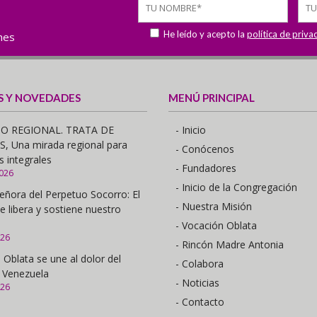
He leído y acepto la
política de priva
ones
S Y NOVEDADES
MENÚ PRINCIPAL
O REGIONAL. TRATA DE
- Inicio
 Una mirada regional para
- Conócenos
s integrales
- Fundadores
2026
- Inicio de la Congregación
eñora del Perpetuo Socorro: El
- Nuestra Misión
e libera y sostiene nuestro
- Vocación Oblata
026
- Rincón Madre Antonia
 Oblata se une al dolor del
- Colabora
 Venezuela
- Noticias
026
- Contacto