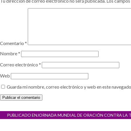
Tu dirección de correo electrónico no será publicada.
Los campos 
Comentario
*
Nombre
*
Correo electrónico
*
Web
Guarda mi nombre, correo electrónico y web en este navegado
Navegación
PUBLICADO EN
JORNADA MUNDIAL DE ORACIÓN CONTRA LA TRA
de
entradas