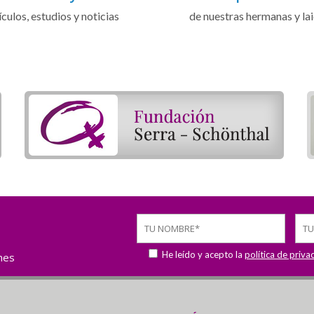
ículos, estudios y noticias
de nuestras hermanas y la
He leído y acepto la
política de priva
ones