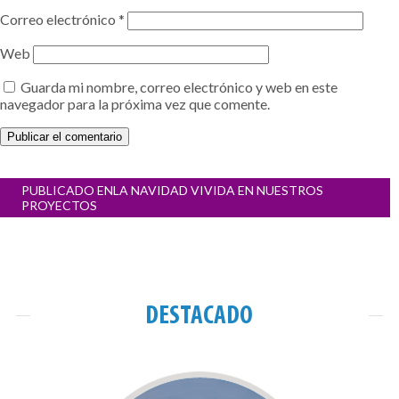
Correo electrónico
*
Web
Guarda mi nombre, correo electrónico y web en este
navegador para la próxima vez que comente.
Navegación
PUBLICADO EN
LA NAVIDAD VIVIDA EN NUESTROS
de
PROYECTOS
entradas
DESTACADO